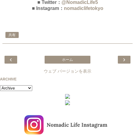
■ Twitter：
@NomadicLife5
■ Instagram：
nomadiclifetokyo
共有
‹
›
ホーム
ウェブ バージョンを表示
ARCHIVE