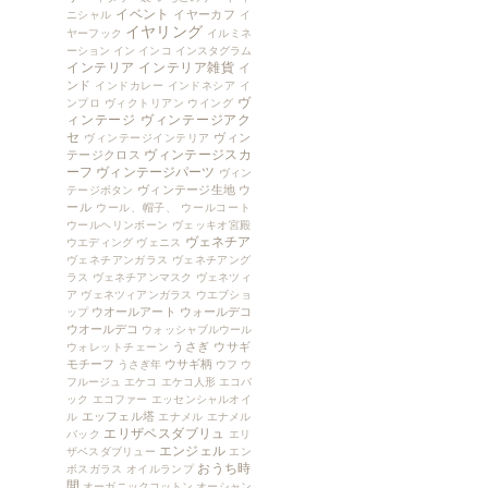
イベント
イヤーカフ
ニシャル
イ
イヤリング
ヤーフック
イルミネ
ーション
イン
インコ
インスタグラム
インテリア
インテリア雑貨
イ
ンド
インドカレー
インドネシア
イ
ヴ
ンプロ
ヴィクトリアン
ウイング
ィンテージ
ヴィンテージアク
セ
ヴィン
ヴィンテージインテリア
ヴィンテージスカ
テージクロス
ーフ
ヴィンテージパーツ
ヴィン
ヴィンテージ生地
ウ
テージボタン
ール
ウール、帽子、
ウールコート
ウールヘリンボーン
ヴェッキオ宮殿
ヴェネチア
ウエディング
ヴェニス
ヴェネチアンガラス
ヴェネチアング
ラス
ヴェネチアンマスク
ヴェネツィ
ア
ヴェネツィアンガラス
ウエブショ
ウオールアート
ウォールデコ
ップ
ウオールデコ
ウォッシャブルウール
うさぎ
ウサギ
ウォレットチェーン
モチーフ
ウサギ柄
うさぎ年
ウフ
ウ
フルージュ
エケコ
エケコ人形
エコバ
ック
エコファー
エッセンシャルオイ
エッフェル塔
ル
エナメル
エナメル
エリザベスダブリュ
バック
エリ
エンジェル
ザベスダブリュー
エン
おうち時
ボスガラス
オイルランプ
間
オーガニックコットン
オーシャン