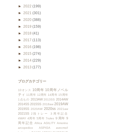
►
2022
(199)
►
2021
(301)
►
2020
(388)
►
2019
(159)
►
2018
(41)
►
2017
(113)
►
2016
(198)
►
2015
(274)
►
2014
(229)
►
2013
(177)
ブログカテゴリー
10周年
10周年ノベル
10オンス
ティ
11周年
12周年
14周年
15周年
2013AW
2014AW
1点もの
2013SS
2019AW
2014SS
2015SS
2018aw
2020ss
2019SS
2020AW
2021aw
2021SS
2段トレー
３周年記念
９周年
9
4WAY
4周年
5周年
7rules
周年記念
Africa
AGILITY
Amorino
arcopedico
ASPIGA
avecmoi!