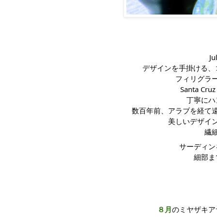
J
デザインを手掛ける、コ
フィリグラ
Santa C
丁寧にハ
数百年前、アラブを経て
美しいデザイ
繊
サーディン
細部ま
８月
のミヤザキア