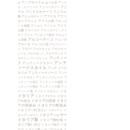
アップサイクル
か
あづま袋
アトリ
アニ
エ・エコリーナ
アニバーサリー
マル
アニマルモチーフ
アニマル
柄
アフリカ
アフリ
アヒルモチーフ
カンプリント
アフリカ布
アボンダ
アメリ
ンス庭園
アメカジ
アメリカ
カ製
アラベスク
アラベスクウッドミ
ラー
アリス
アリタリア航空
アルコー
アルコペディコ
ル消毒
アルノ川
アルパカ
アルパカ人形
アルファベッ
アロマ
ト
アロマオイル
アロマキャ
ンドル
アロマポット
アロマランプ
ア
アンティー
ロマリン
アンクレット
アンテ
ク
アンティークカラー
ィークスタイル
アンティーク
タイル
アンティークパーツ
アンテ
ィークボタン
アンティークレース
ア
ンティーク加工
アンティーク雑貨
ア
ンティーク時計
アンティーク調
アン
イオ
ティーク風
アンテークボタン
イタリア
イタリ
イタリアガラス
イタリアの街並
イタリ
アが好き
アの街並み
イタリアの町並み
イタリアへ行きたい
イタリアン
イ
イタリアンレザー
タリアンガラス
イタリア製
イタリア製生地
イ
タリア買い付け
イタ
イタリア旅行
リー
イタリー製
いちごのケーキ
イ