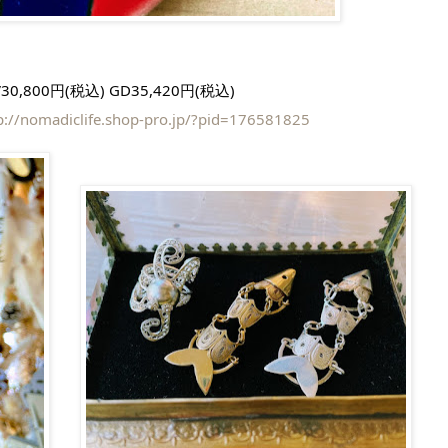
V30,800円(税込) GD35,420円(税込)
p://nomadiclife.shop-pro.jp/?pid=176581825