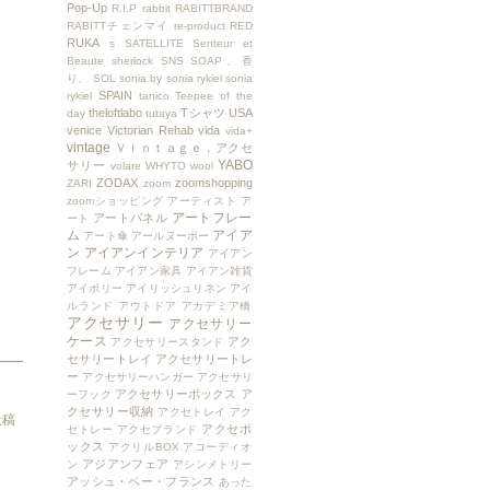
Pop-Up
R.I.P
rabbit
RABITTBRAND
RABITTチェンマイ
re-product
RED
RUKA
s
SATELLITE
Senteur et
Beaute
sherlock
SNS
SOAP、香
り、
SOL
sonia by sonia rykiel
sonia
SPAIN
rykiel
tanico
Teepee of the
theloftlabo
Tシャツ
USA
day
tutaya
venice
Victorian Rehab
vida
vida+
vintage
Ｖｉｎｔａｇｅ，アクセ
YABO
サリー
volare
WHYTO
wool
ZODAX
zoomshopping
ZARI
zoom
zoomショッピング
アーティスト
ア
アートフレー
アートパネル
ート
ム
アイア
アート傘
アールヌーボー
ン
アイアンインテリア
アイアン
フレーム
アイアン家具
アイアン雑貨
アイボリー
アイリッシュリネン
アイ
ルランド
アウトドア
アカデミア橋
アクセサリー
アクセサリー
ケース
アク
アクセサリースタンド
セサリートレイ
アクセサリートレ
ー
アクセサリーハンガー
アクセサリ
アクセサリーボックス
ア
ーフック
クセサリー収納
アクセトレイ
アク
投稿
アクセボ
セトレー
アクセブランド
ックス
アクリルBOX
アコーディオ
アジアンフェア
ン
アシンメトリー
アッシュ・ペー・フランス
あった