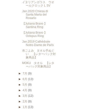
イタリアンガラス ウオ
ールクロック L SV
Jan.2020 Chiesa di
Santa Maria del
Rosario
【Juliana Bravo 】
Sardina Ring
【Juliana Bravo 】
Octopus Ring
Jan.2019 Cathédrale
Notre-Dame de Paris
布ごよみ タオル手ぬぐ
い 【レターパック対
象商品】
MOKU タオル 【レタ
ーパック対象商品】
►
7月
(9)
►
6月
(13)
►
5月
(9)
►
4月
(9)
►
3月
(12)
►
2月
(9)
►
1月
(13)