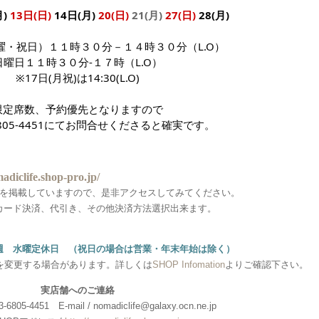
月)
13
日(日)
14日(月)
20
(日
)
21(月)
27
(日)
28
(月)
曜・祝日）１１時３０分－１４時３０分（L.O）
日曜日１１時３０分-１７時
（L.O）
※17日(月祝)は14:30(L.O)
限定席数、予約優先となりますので
6805-4451にてお問合せくださると確実です。
madiclife.shop-pro.jp/
を掲載していますので、是非アクセスしてみてください。
カード決済、代引き、その他決済方法選択出来ます。
週 水曜定休日 （祝日の場合は営業・年末年始は除く）
を変更する場合があります。詳しくは
SHOP Infomation
よりご確認下さい。
実店舗へのご連絡
6805-4451 E-mail / nomadiclife@galaxy.ocn.ne.jp