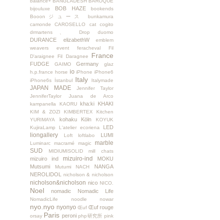
balance+
BANGLADESH
BAROQUE
BOB HAZE
bijouluxe
bookends
Booonジュース
bunkamura
camonde
CAROSELLO
cat
cogito
drmartens、
Drop
duomo
DURANCE
elizabethW
emblem
weavers
event
feracheval
Fil
France
D'araignee
Fil Daragnee
FUDGE
Germany
GAIMO
glaz
io
h.p.france
horse
iPhone
iPhone6
Italy
iPhone6s
İstanbul
Italymade
JAPAN MADE
Jennifer Taylor
JenniferTaylor
Juana de Arco
kha:ki
KHAKI
kampanella
KAORU
KIM & ZOZI
KIMBERTEX
Kitchen
kohaku
Köln
YURIMAYA
KOYUK
LED
KujiraLamp
L'atelier ecoriena
liongallery
LUMI
Loft
loftlabo
marble
Luminarc
macramé
magic
SUD
MIDIUMISOLID
mill chats
mizuiro-ind
mizuiro ind
MOKU
Mutsumi
NANGA
Mutumi
NACH
NEROLIDOL
nicholson & nicholson
nicholson&nicholson
nico
NICO.
Noel
nomadic
Nomadic Life
NomadicLife
noodle
nowar
nyo.nyo
nyonyo
Œuf rouge
Œuf
Paris
peroni
orsay
php研究所
pink