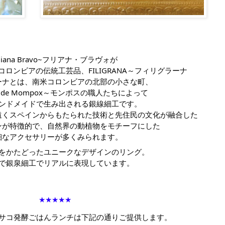
uliana Bravo~フリアナ・ブラヴォが
ロンビアの伝統工芸品、FILIGRANA～フィリグラーナ
ーナとは、南米コロンビアの北部の小さな町、
ruz de Mompox～モンポスの職人たちによって
ンドメイドで生み出される銀線細工です。
遠くスペインからもたられた技術と先住民の文化が融合した
ンが特徴的で、自然界の動植物をモチーフにした
細なアクセサリーが多くみられます。
をかたどったユニークなデザインのリング。
で銀泉細工でリアルに表現しています。
★★★★★
サコ発酵ごはんランチは下記の通りご提供します。