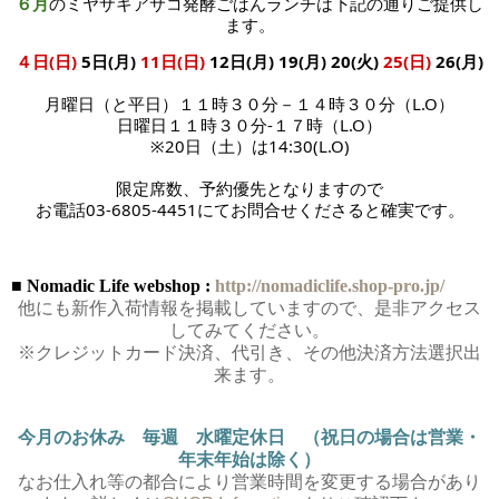
６月
のミヤザキアサコ発酵ごはんランチは下記の通りご提供し
ます。
４日(日)
5日(月)
11日(日)
12日(月) 19(月
) 20(火)
25(日)
26(月)
月曜日（と平日）１１時３０分－１４時３０分（L.O）
日曜日１１時３０分-１７時
（L.O）
※20日（土）は14:30(L.O)
限定席数、予約優先となりますので
お電話03-6805-4451にてお問合せくださると確実です。
■ Nomadic Life webshop :
http://nomadiclife.shop-pro.jp/
他にも新作入荷情報を掲載していますので、是非アクセス
してみてください。
※クレジットカード決済、代引き、その他決済方法選択出
来ます。
今月のお休み 毎週 水曜定休日 （祝日の場合は営業・
年末年始は除く）
なお仕入れ等の都合により営業時間を変更する場合があり