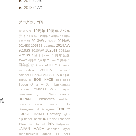
►
2014
(229)
►
2013
(177)
ブログカテゴリー
10周年
10周年ノベル
10オンス
ティ
11周年
12周年
14周年
15周年
2013AW
2014AW
1点もの
2013SS
2019AW
2014SS
2015SS
2018aw
2020ss
2019SS
2020AW
2021aw
2021SS
2段トレー
３周年記念
９周年
9
4WAY
4周年
5周年
7rules
周年記念
Africa
AGILITY
Amorino
arcopedico
ASPIGA
avecmoi!
balance+
BANGLADESH
BAROQUE
BOB HAZE
bijouluxe
bookends
Booonジュース
bunkamura
camonde
CAROSELLO
cat
cogito
drmartens、
Drop
duomo
DURANCE
elizabethW
emblem
確
weavers
event
feracheval
Fil
France
D'araignee
Fil Daragnee
FUDGE
Germany
GAIMO
glaz
io
h.p.france
horse
iPhone
iPhone6
Italy
iPhone6s
İstanbul
Italymade
JAPAN MADE
Jennifer Taylor
JenniferTaylor
Juana de Arco