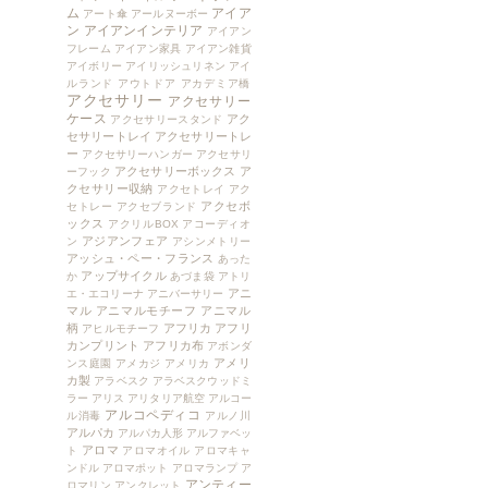
ム
アイア
アート傘
アールヌーボー
ン
アイアンインテリア
アイアン
フレーム
アイアン家具
アイアン雑貨
アイボリー
アイリッシュリネン
アイ
ルランド
アウトドア
アカデミア橋
アクセサリー
アクセサリー
ケース
アク
アクセサリースタンド
セサリートレイ
アクセサリートレ
ー
アクセサリーハンガー
アクセサリ
アクセサリーボックス
ア
ーフック
クセサリー収納
アクセトレイ
アク
アクセボ
セトレー
アクセブランド
ックス
アクリルBOX
アコーディオ
アジアンフェア
ン
アシンメトリー
アッシュ・ペー・フランス
あった
アップサイクル
か
あづま袋
アトリ
アニ
エ・エコリーナ
アニバーサリー
マル
アニマルモチーフ
アニマル
柄
アフリカ
アフリ
アヒルモチーフ
カンプリント
アフリカ布
アボンダ
アメリ
ンス庭園
アメカジ
アメリカ
カ製
アラベスク
アラベスクウッドミ
ラー
アリス
アリタリア航空
アルコー
アルコペディコ
ル消毒
アルノ川
アルパカ
アルパカ人形
アルファベッ
アロマ
ト
アロマオイル
アロマキャ
ンドル
アロマポット
アロマランプ
ア
アンティー
ロマリン
アンクレット