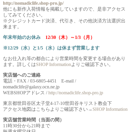
http://nomadiclife.shop-pro.jp/
他にも新作入荷情報を掲載していますので、是非アクセス
してみてください。
※クレジットカード決済、代引き、その他決済方法選択出
来ます。
年末年始のお休み
12/30（木）～1/3（月）
※12/29（水）と1/5（水）は休まず営業します
なお仕入れ等の都合により営業時間を変更する場合があり
ます。詳しくは
SHOP Information
よりご確認下さい。
実店舗へのご連絡
電話・FAX / 03-6805-4451 E-mail /
nomadiclife@galaxy.ocn.ne.jp
WEBSHOPアドレス /
http://nomadiclife.shop-pro.jp
東京都世田谷区太子堂4-17-10世田谷キリスト教会下
アクセス地図はこちらよりご確認下さい→
SHOP Information
実店舗営業時間（当面の間）
11時30分から21時まで
毎週水曜定休日