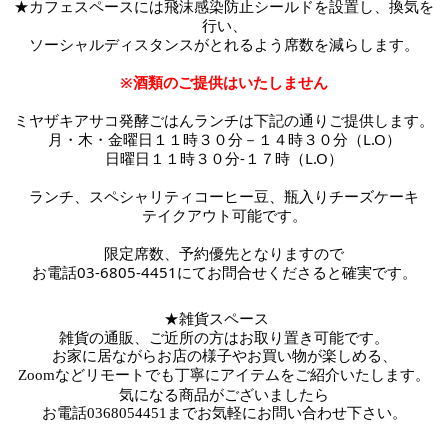
★カフェスペースには
飛沫感染防止シールドを設置し、換気を
行い、
ソーシャルディスタンスがとれるよう席数を減らします。
※酒類のご提供はいたしません
ミヤザキアサコ発酵ごはんランチは下記の通りご提供します。
月・木・金曜日１１時３０分－１４時３０分（L.O）
日曜日１１時３０分-１７時
（L.O）
ランチ、スペシャリティコーヒー豆、瓶入りチーズケーキ
テイクアウト可能です。
限定席数、予約優先となりますので
お電話03-6805-4451にてお問合せくださると確実です。
★雑貨スペース　
雑貨の通販、ご近所の方はお取り置き可能です。
お家に居ながらお店の様子やお買い物が楽しめる、
Zoomなどリモートでも丁寧にアイテムをご紹介いたします。
気になる商品がございましたら
お電話
0368054451までお気軽にお問い合わせ下さい。