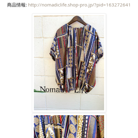
商品情報: 
http://nomadiclife.shop-pro.jp/?pid=163272641