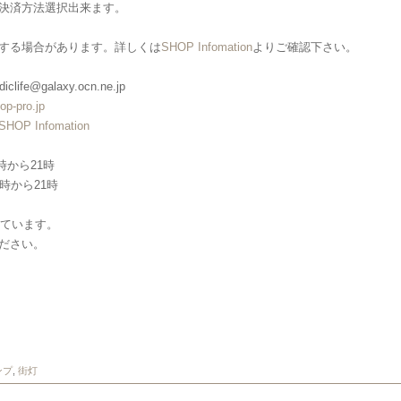
決済方法選択出来ます。
する場合があります。詳しくは
SHOP Infomation
よりご確認下さい。
clife@galaxy.ocn.ne.jp
op-pro.jp
SHOP Infomation
→12時から21時
)→12時から21時
しています。
ださい。
ンプ
,
街灯