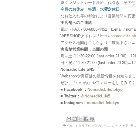
※クレジットカード決済、代引き、その他
今月のお休み 毎週 水曜定休日
なお仕入れ等の都合により営業時間を変更
実店舗へのご連絡
電話・FAX / 03-6805-4451 E-mail / nomadi
WEBSHOPアドレス /
http://nomadiclife.sh
アクセス地図はこちらよりご確認下さい→
実店舗営業時間→当面の間
月～土 /11:30-22:00 (last order 21:30)
日・祝 / 11:30-21:00 (last order 20:30
Nomadic Life SNS
Webshopや実店舗の最新情報をお知らせ
ぜひ、「いいね」やフォローをしてみてく
■ Facebook ：
NomadicLife.tokyo
■ Twitter：
@NomadicLife5
■ Instagram：
nomadiclifetokyo
ラベル:
イタリアの街並み
,
ベニス
,
ベネチア
,
ラ