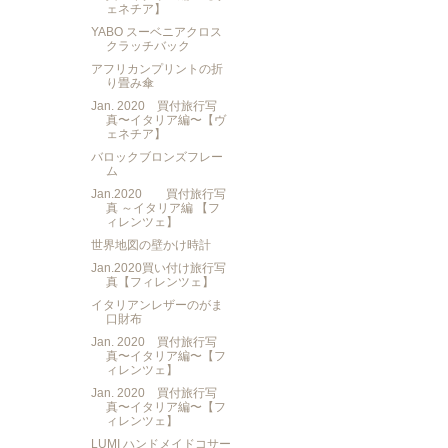
ェネチア】
YABO スーベニアクロス
クラッチバック
アフリカンプリントの折
り畳み傘
Jan. 2020 買付旅行写
真〜イタリア編〜【ヴ
ェネチア】
バロックブロンズフレー
ム
Jan.2020 買付旅行写
真 ～イタリア編 【フ
ィレンツェ】
世界地図の壁かけ時計
Jan.2020買い付け旅行写
真【フィレンツェ】
イタリアンレザーのがま
口財布
Jan. 2020 買付旅行写
真〜イタリア編〜【フ
ィレンツェ】
Jan. 2020 買付旅行写
真〜イタリア編〜【フ
ィレンツェ】
LUMI ハンドメイドコサー