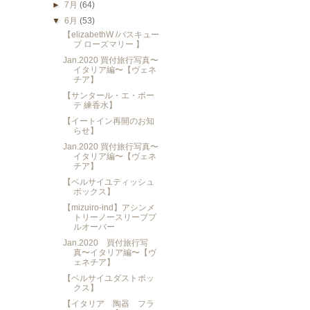
►
7月
(64)
▼
6月
(53)
【elizabethW /バスキュー
ブ ローズマリー 】
Jan.2020 買付旅行写真〜
イタリア編〜【ヴェネ
チア】
【サンタール・エ・ボー
テ 練香水】
【イートイン再開のお知
らせ】
Jan.2020 買付旅行写真〜
イタリア編〜【ヴェネ
チア】
【ベルサイユティッシュ
ボックス】
【mizuiro-ind】アシンメ
トリーノースリーブプ
ルオーバー
Jan.2020 買付旅行写
真〜イタリア編〜【ヴ
ェネチア】
【ベルサイユダストボッ
クス】
【イタリア 陶器 フラ