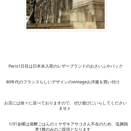
Paris1日目は日本未入荷のレザーブランドのおさいふやバック
😊
80年代のフランスらしいデザインのvintageお洋服を買い付け
お店には徐々に並べておりますので、ぜひ遊びにいらしてください
ませ♬ 
♦️
1/31金曜は発酵ごはんのミヤザキアサコさん不在のため、塩麹鶏
🙇‍♀️
丼1種のみのご提供となります