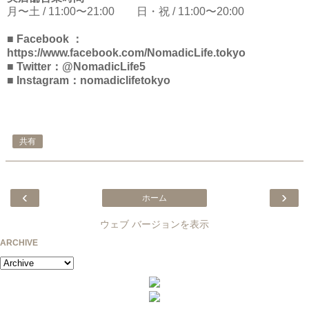
月〜土 / 11:00〜21:00 日・祝 / 11:00〜20:00
■ Facebook ：
https://www.facebook.com/NomadicLife.tokyo
■ Twitter：@NomadicLife5
■ Instagram：nomadiclifetokyo
共有
‹
›
ホーム
ウェブ バージョンを表示
ARCHIVE